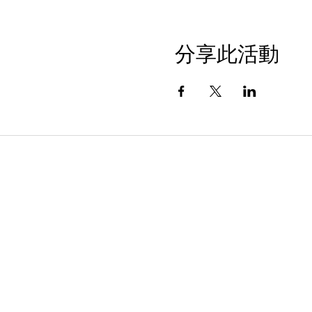
分享此活動
隐私政策
©2024 I'm Young And Empowered, 
非营利组织 - 税号 84-1808
无障碍声明
非歧