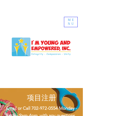
ME
NU
项目注册
Email
or Call
702-972-0554
Monday -
Friday 9am-4pm, with any questions.