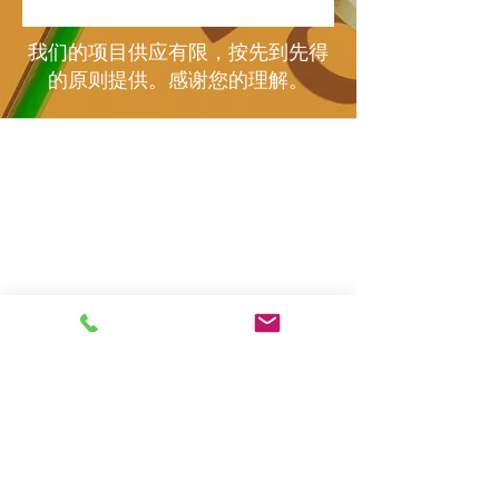
我们的项目供应有限，按先到先得
的原则提供。感谢您的理解。
IYAELV@Outlook.com
隐私政策
©2024 I'm Young And Empowered, Inc. 又名 Yes You
Matter。501(c)3 非营利组织 - 税号
84-1808668
-
DUNS
无障碍声明
118259117
非歧视声明