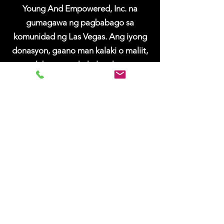
Young And Empowered, Inc. na
gumagawa ng pagbabago sa
komunidad ng Las Vegas. Ang iyong
donasyon, gaano man kalaki o maliit,
ay lubos na pahahalagahan at
magiging matagal. paraan sa
pagtulong sa organisasyon na
magkaroon ng positibong epekto sa
komunidad. Narito ang kanilang (link
ng donasyon).
ang
Ang Aming Pahayag ng Misyon
Sa I'm Young And Empowered, Inc., ang
aming misyon bilang isang 501(c)3 na
non-profit na kawanggawa ay magbigay
ng mahalagang suporta sa mga