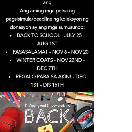
ang
Ang aming mga petsa ng
pagsisimula/deadline ng koleksyon ng
donasyon ay ang mga sumusunod:
BACK TO SCHOOL - JULY 25 -
AUG 1ST
PASASALAMAT - NOV 6 - NOV 20
WINTER COATS - NOV 22ND -
DEC 7TH
REGALO PARA SA AKIN! - DEC
1ST - DIS 15TH