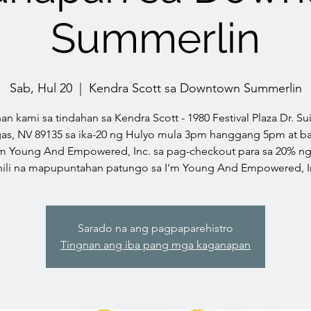
Summerlin
Sab, Hul 20
  |  
Kendra Scott sa Downtown Summerlin
n kami sa tindahan sa Kendra Scott - 1980 Festival Plaza Dr. Sui
gas, NV 89135 sa ika-20 ng Hulyo mula 3pm hanggang 5pm at ba
'm Young And Empowered, Inc. sa pag-checkout para sa 20% ng
nili na mapupuntahan patungo sa I'm Young And Empowered, I
Sarado na ang pagpaparehistro
Tingnan ang iba pang mga kaganapan