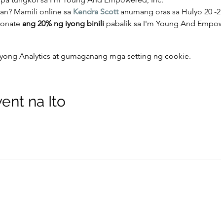
an? Mamili online sa 
Kendra Scott
 anumang oras sa Hulyo 20 -
donate 
ang 20% ng iyong binili
 pabalik sa I'm Young And Empow
yong Analytics at gumaganang mga setting ng cookie.
ent na Ito
IYAELV@Outlook.com
 Inc. aka Yes You Matter. 501(c)3