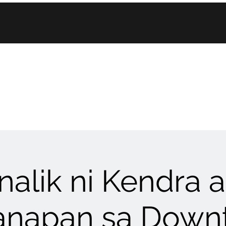
Tool Kit sa Pagkalap ng Pondo
Balita
New Page
inalik ni Kendra 
anapan sa Down