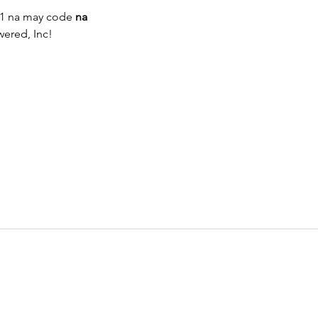
21 na may code 
na 
ered, Inc!