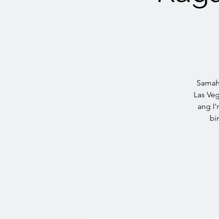
Samaha
Las Ve
ang I
bi