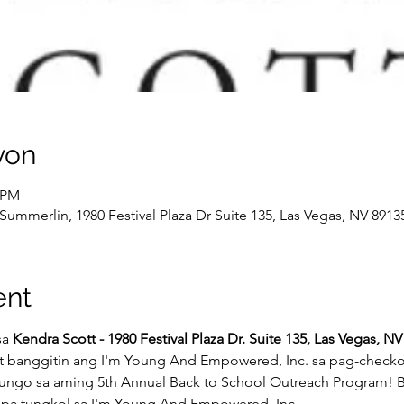
yon
0 PM
ummerlin, 1980 Festival Plaza Dr Suite 135, Las Vegas, NV 8913
ent
a 
Kendra Scott - 1980 Festival Plaza Dr. Suite 135, Las Vegas, N
at banggitin ang I'm Young And Empowered, Inc. sa pag-checko
ungo sa aming 5th Annual Back to School Outreach Program! B
o pa tungkol sa I'm Young And Empowered, Inc.