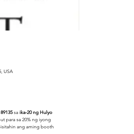
5, USA
V 89135
 sa 
ika-20 ng Hulyo 
ut para sa 20% ng iyong 
isitahin ang aming booth 