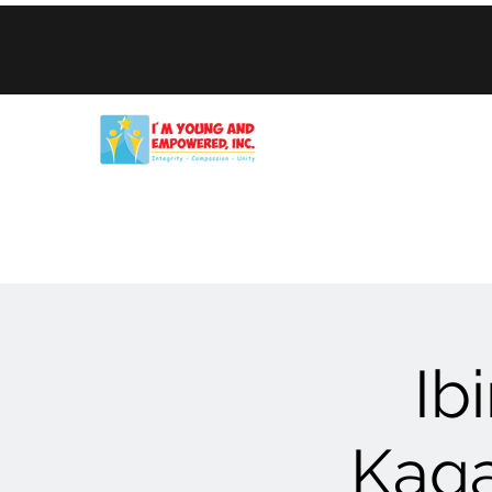
Bahay
New Page
Kung sino tayo
ang aming serbisyo
Ib
Kag