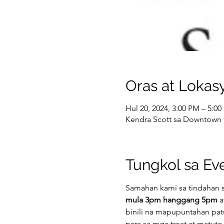
Oras at Lokas
Hul 20, 2024, 3:00 PM – 5:0
Kendra Scott sa Downtown S
Tungkol sa Ev
Samahan kami sa tindahan s
mula 3pm hanggang 5pm
 
binili na mapupuntahan pat
para sa mga treat at matut