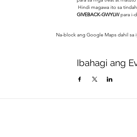
 Hindi magawa ito sa tindah
GIVEBACK-GWYLW
 para i-
Na-block ang Google Maps dahil sa i
Ibahagi ang Ev
PATAKARAN SA
PRIVACY
©2024 ng I'm Young And Empowered,