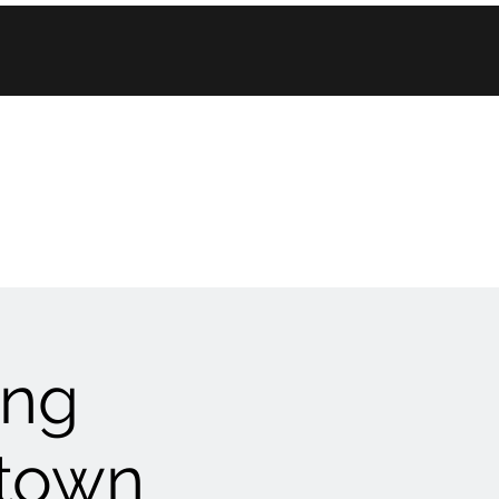
ang
town